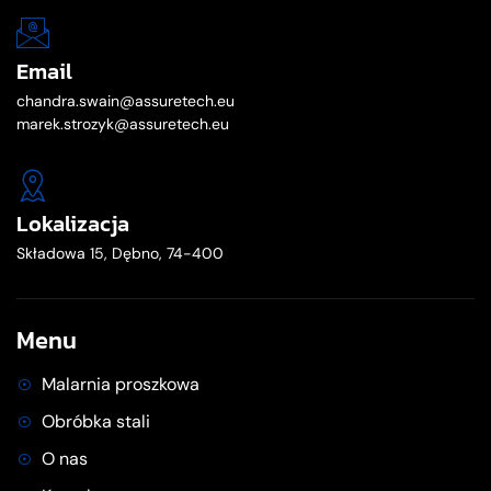
Email
chandra.swain@assuretech.eu
marek.strozyk@assuretech.eu
Lokalizacja
Składowa 15, Dębno, 74-400
Menu
Malarnia proszkowa
Obróbka stali
O nas